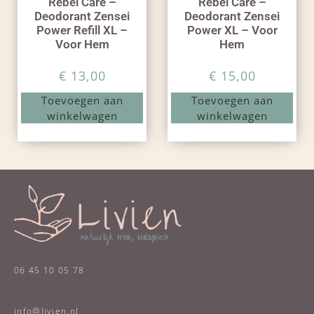
Rebel Care –
Rebel Care –
Deodorant Zensei
Deodorant Zensei
Power Refill XL –
Power XL – Voor
Voor Hem
Hem
€
13,00
€
15,00
Toevoegen aan
Toevoegen aan
winkelwagen
winkelwagen
06 45 10 05 78
info@livien.nl