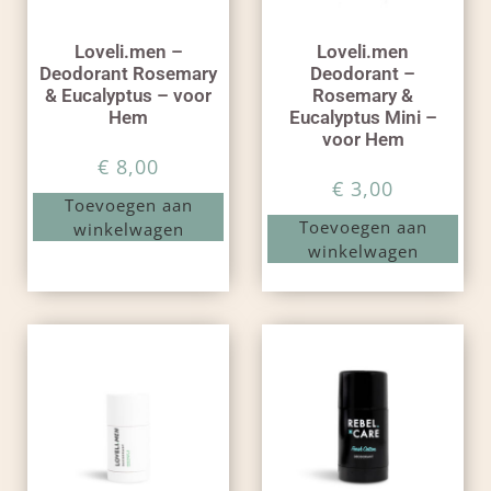
Loveli.men –
Loveli.men
Deodorant Rosemary
Deodorant –
& Eucalyptus – voor
Rosemary &
Hem
Eucalyptus Mini –
voor Hem
€
8,00
€
3,00
Toevoegen aan
Toevoegen aan
winkelwagen
winkelwagen