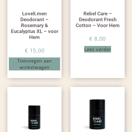
Loveli.men
Rebel Care –
Deodorant –
Deodorant Fresh
Rosemary &
Cotton – Voor Hem
Eucalyptus XL – voor
Hem
€
8,00
Lees verder
€
15,00
Toevoegen aan
winkelwagen