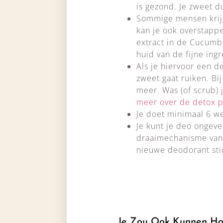
is gezond. Je zweet d
Sommige mensen krijg
kan je ook overstapp
extract in de Cucumbe
huid van de fijne ing
Als je hiervoor een d
zweet gaat ruiken. Bi
meer. Was (of scrub) 
meer over de detox 
Je doet minimaal 6 w
Je kunt je deo ongeve
draaimechanisme van 
nieuwe deodorant stick
Je Zou Ook Kunnen Ho