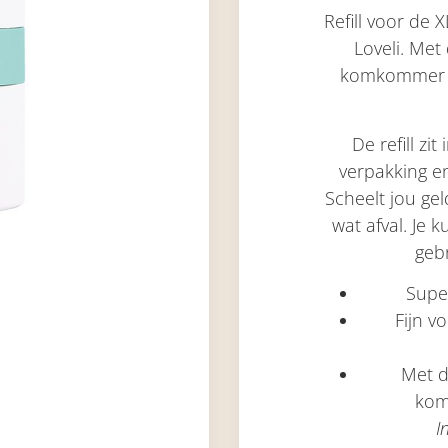
Refill voor de 
Loveli.
Met d
komkommer e
De refill z
verpakking en
Scheelt jou gel
wat afval. Je k
gebr
Supe
Fijn vo
Met d
kom
I