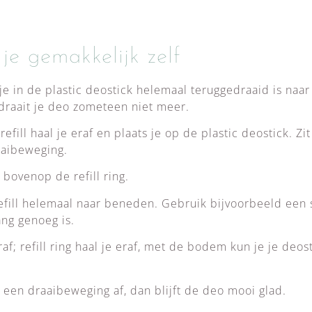
 je gemakkelijk zelf
tje in de plastic deostick helemaal teruggedraaid is na
 draait je deo zometeen niet meer.
efill haal je eraf en plaats je op de plastic deostick. Zit
aaibeweging.
e bovenop de refill ring.
fill helemaal naar beneden. Gebruik bijvoorbeeld een st
ang genoeg is.
raf; refill ring haal je eraf, met de bodem kun je je deo
 een draaibeweging af, dan blijft de deo mooi glad.