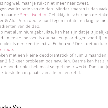
us nog wel, maar je ruikt niet meer naar zweet.
en wat irritatie van de deo. Minder smeren is dan vaak
en naar de
Sensitive deo
. Gelukkig beschermen de zinko
r & Aloe Vera deo je huid tegen irritatie en krijg je me
rediënten van de deo.
eo met aluminium gebruikte, kan het zijn dat je (tijdelij
j de meeste mensen is dat na een paar dagen voorbij en 
je oksels een keertje extra. En hou vol! Deze detox duu
periode
.
eken met een kleine deodorantstick of ruim 3 maanden m
er 2 à 3 keer probleemloos navullen. Daarna kan het zij
de houder niet helemaal soepel meer werkt. Dan kun j
 bestellen in plaats van alleen een refill.
uden Van …