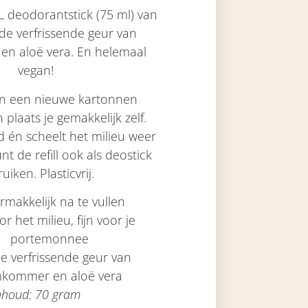
XL deodorantstick (75 ml) van
e verfrissende geur van
n aloë vera. En helemaal
vegan!
it in een nieuwe kartonnen
 plaats je gemakkelijk zelf.
d én scheelt het milieu weer
unt de refill ook als deostick
uiken. Plasticvrij.
rmakkelijk
na te vullen
or het milieu, fijn voor je
portemonnee
e verfrissende geur van
kommer en aloë vera
nhoud: 70 gram