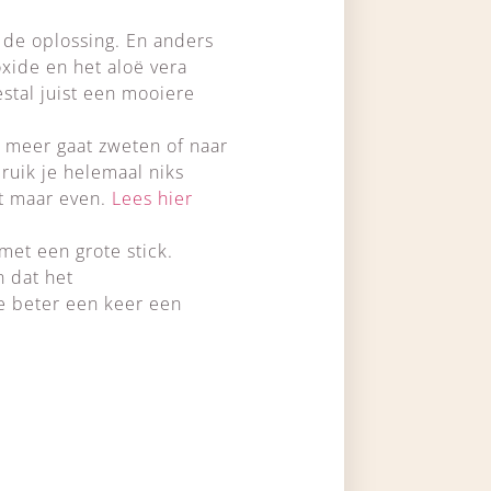
 de oplossing. En anders
xide en het aloë vera
estal juist een mooiere
k) meer gaat zweten of naar
ruik je helemaal niks
rt maar even.
Lees hier
et een grote stick.
n dat het
e beter een keer een