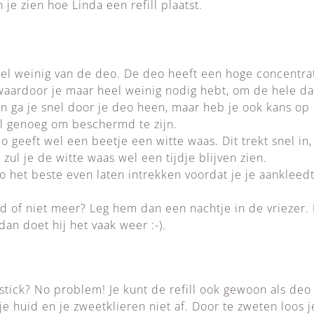
 je zien hoe Linda een refill plaatst.
el weinig van de deo. De deo heeft een hoge concentra
aardoor je maar heel weinig nodig hebt, om de hele dag 
an ga je snel door je deo heen, maar heb je ook kans op i
al genoeg om beschermd te zijn.
o geeft wel een beetje een witte waas. Dit trekt snel in
zul je de witte waas wel een tijdje blijven zien.
 het beste even laten intrekken voordat je je aankleedt
ed of niet meer? Leg hem dan een nachtje in de vriezer.
dan doet hij het vaak weer :-).
tick? No problem! Je kunt de refill ook gewoon als deo ge
je huid en je zweetklieren niet af. Door te zweten loos j