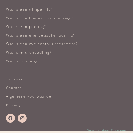
Wat is een wimperlift?
Wat is een bindweefselmassage?
Wat is een peeling?
Wat is een energetische facelift?
Wat is een eye contour treatment?
Wat is microneedling?
Wat is cupping?
Tarieven
Contact
Algemene voorwaarden
Privacy
Gemaakt door #ljkuipers