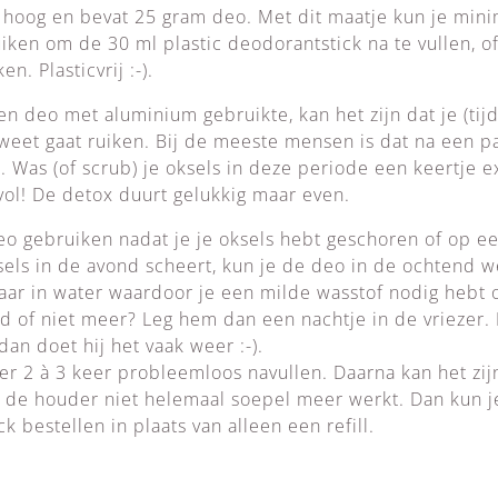
cm hoog en bevat 25 gram deo. Met dit maatje kun je mi
ruiken om de 30 ml plastic deodorantstick na te vullen, o
n. Plasticvrij :-).
en deo met aluminium gebruikte, kan het zijn dat je (tijd
weet gaat ruiken. Bij de meeste mensen is dat na een p
r. Was (of scrub) je oksels in deze periode een keertje 
vol! De detox duurt gelukkig maar even.
o gebruiken nadat je je oksels hebt geschoren of op e
ksels in de avond scheert, kun je de deo in de ochtend 
aar in water waardoor je een milde wasstof nodig hebt 
ed of niet meer? Leg hem dan een nachtje in de vriezer.
dan doet hij het vaak weer :-).
er 2 à 3 keer probleemloos navullen. Daarna kan het zij
de houder niet helemaal soepel meer werkt. Dan kun j
 bestellen in plaats van alleen een refill.