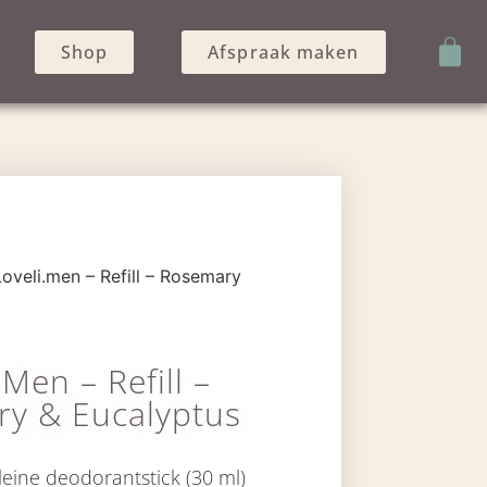
Shop
Afspraak maken
oveli.men – Refill – Rosemary
.men – Refill –
y & Eucalyptus
leine
deodorantstick
(30 ml)