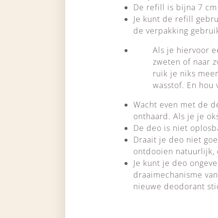
De refill is bijna 7 
Je kunt de refill geb
de verpakking gebruike
Als je hiervoor e
zweten of naar z
ruik je niks mee
wasstof. En hou 
Wacht even met de de
onthaard. Als je je o
De deo is niet oplosb
Draait je deo niet go
ontdooien natuurlijk, 
Je kunt je deo ongeve
draaimechanisme van 
nieuwe deodorant stick