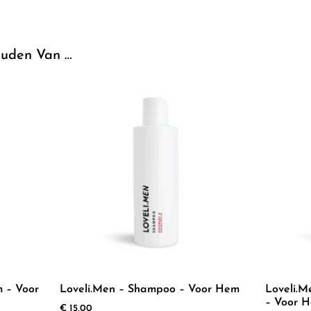
uden Van …
m – Voor
Loveli.men – Shampoo – Voor Hem
Loveli.m
– Voor 
€
15,00