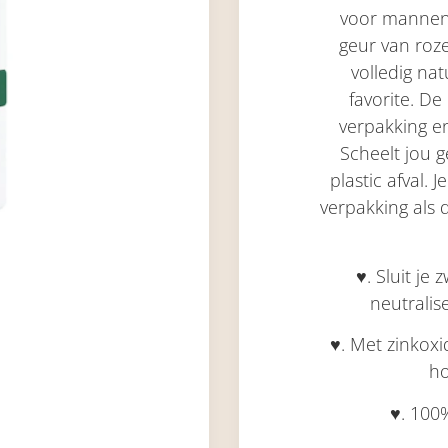
voor manne
geur van roz
volledig nat
favorite
. De
verpakking en
Scheelt
jou
ge
plastic afval. 
verpakking als
♥. Sluit je 
neutrali
♥. Met zinkoxi
ho
♥. 100%