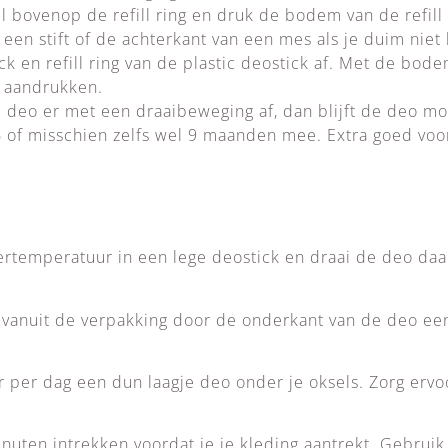
ll bovenop de refill ring en druk de bodem van de refil
een stift of de achterkant van een mes als je duim niet 
ck en refill ring van de plastic deostick af. Met de bode
 aandrukken.
 deo er met een draaibeweging af, dan blijft de deo mo
6 of misschien zelfs wel 9 maanden mee. Extra goed voor
amertemperatuur in een lege deostick en draai de deo da
 vanuit de verpakking door de onderkant van de deo ee
 per dag een dun laagje deo onder je oksels. Zorg ervoor
nuten intrekken voordat je je kleding aantrekt. Gebruik 