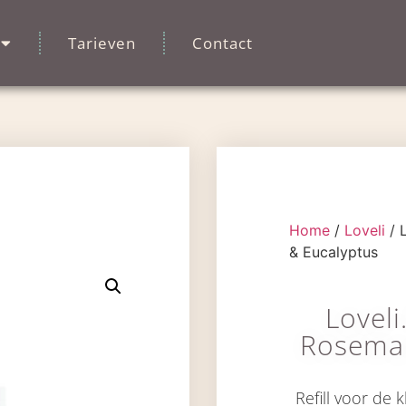
Tarieven
Contact
Home
/
Loveli
/ L
& Eucalyptus
Loveli
Rosemar
Refill
voor de
k