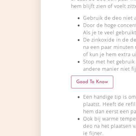
hem blijft zien of voelt zit
Gebruik de deo niet a
Door de hoge concent
Als je te veel gebruik
De zinkoxide in de de
na een paar minuten 
of kun je hem extra u
Stop met het gebruik v
andere manier niet f
Good To Know
Een handige tip is o
plaatst. Heeft de refi
hem dan eerst een pa
Ook bij warme tempera
deo na het plaatsen v
ie fijner.