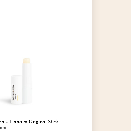
en – Lipbalm Original Stick
Hem