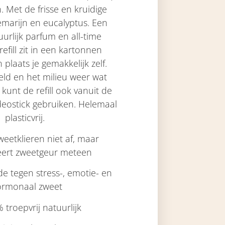
n
.
Met de
frisse en kruidige
emarijn en eucalyptus.
Een
uurlijk parfum en all-time
refill
zit in een kartonnen
 plaats je gemakkelijk zelf.
ld en het milieu weer wat
Je kunt de
refill
ook vanuit de
deostick
gebruiken. Helemaal
plasticvrij.
zweetklieren niet af, maar
seert zweetgeur meteen
de tegen stress-, emotie- en
rmonaal zweet
 troepvrij natuurlijk