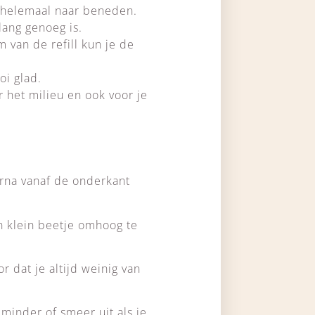
l helemaal naar beneden.
lang genoeg is.
m van de refill kun je de
oi glad.
 het milieu en ook voor je
arna vanaf de onderkant
n klein beetje omhoog te
 dat je altijd weinig van
minder of smeer uit als je