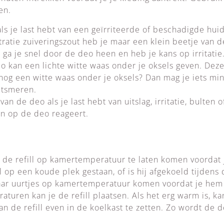
ten.
ls je last hebt van een geïrriteerde of beschadigde huid
ratie zuiveringszout heb je maar een klein beetje van d
t ga je snel door de deo heen en heb je kans op irritatie
o kan een lichte witte waas onder je oksels geven. Deze 
nog een witte waas onder je oksels? Dan mag je iets mi
itsmeren.
an de deo als je last hebt van uitslag, irritatie, bulten o
ijn op de deo reageert.
m de refill op kamertemperatuur te laten komen voordat
ll op een koude plek gestaan, of is hij afgekoeld tijdens 
ar uurtjes op kamertemperatuur komen voordat je hem 
turen kan je de refill plaatsen. Als het erg warm is, kan
an de refill even in de koelkast te zetten. Zo wordt de