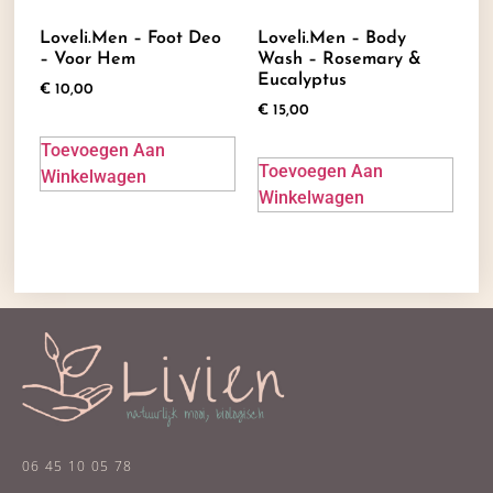
Loveli.men – Foot Deo
Loveli.men – Body
– Voor Hem
Wash – Rosemary &
Eucalyptus
€
10,00
€
15,00
Toevoegen Aan
Toevoegen Aan
Winkelwagen
Winkelwagen
06 45 10 05 78