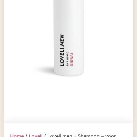
Home
/
Loveli
/ Loveli.men – Shampoo – voor