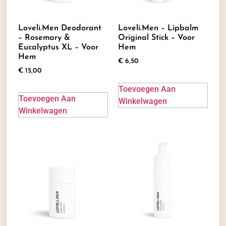
Loveli.men Deodorant
Loveli.men – Lipbalm
– Rosemary &
Original Stick – Voor
Eucalyptus XL – Voor
Hem
Hem
€
6,50
€
15,00
Toevoegen Aan
Toevoegen Aan
Winkelwagen
Winkelwagen