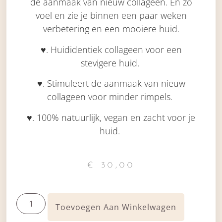
de aanmaak van nieuw collageen. En zo
voel en zie je binnen een paar weken
verbetering en een mooiere huid.
♥.
Huididentiek
collageen voor een
steviger
e
huid
.
♥.
Stimuleert de aanmaak van nieuw
collageen voor minder rimpels
.
♥.
100% natuurlijk,
vegan
en zacht voor je
huid
.
€
30,00
Toevoegen Aan Winkelwagen