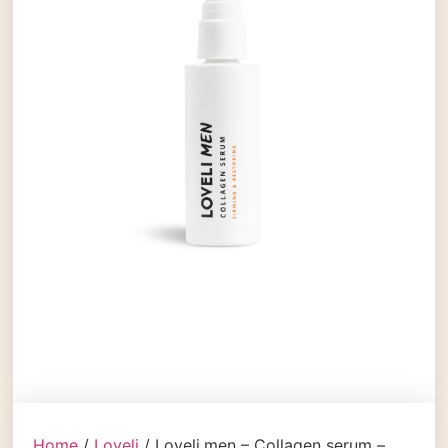
Home
/
Loveli
/ Loveli.men – Collagen serum –