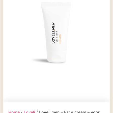
Home
/
Loveli
/ Loveli.men – Face cream – voor