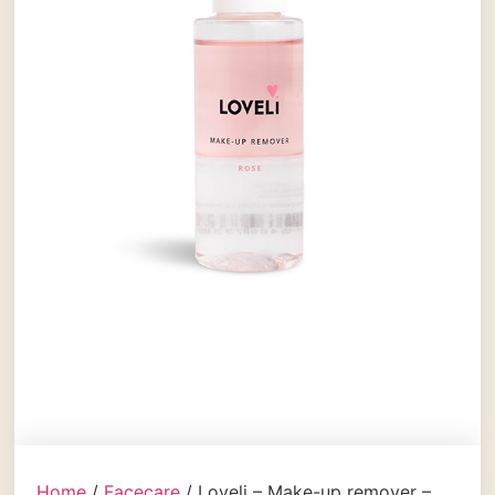
Home
/
Facecare
/ Loveli – Make-up remover –