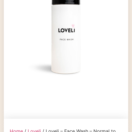
Home
/
Loveli
/ Loveli – Face Wash – Normal to