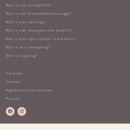
Wat is een wimperlift?
Wat is een bindweefselmassage?
Wat is een peeling?
Wat is een energetische facelift?
Wat is een eye contour treatment?
Wat is microneedling?
Wat is cupping?
Tarieven
Contact
Algemene voorwaarden
Privacy
Gemaakt door #ljkuipers