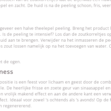
el en zacht. De huid is na de peeling schoon, fris, veer
geveer een halve theelepel peeling. Breng het product 
Is de peeling te intensief? Los dan de zoutkorreltjes o
uid aan te brengen. Verwijder na het inmasseren de pe
es zout lossen namelijk op na het toevoegen van water. 
et de ogen.
iness
ositie is een feest voor lichaam en geest door de comb
le. De heerlijke frisse en zoete geur van sinaasappel e
 vrolijk makend effect en aan de andere kant een ver
fect. Ideaal voor zowel ’s ochtends als ’s avonds! Op de
en regenererend.