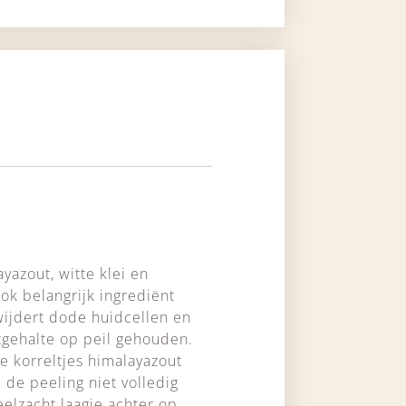
yazout, witte klei en
ok belangrijk ingrediënt
wijdert dode huidcellen en
tgehalte op peil gehouden.
e korreltjes himalayazout
 de peeling niet volledig
eelzacht laagje achter op