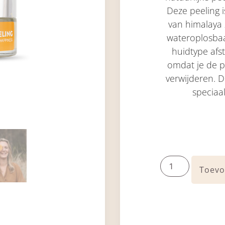
Deze peeling 
van himalaya z
wateroplosbaa
huidtype afs
omdat je de pe
verwijderen. D
speciaal
Toevo