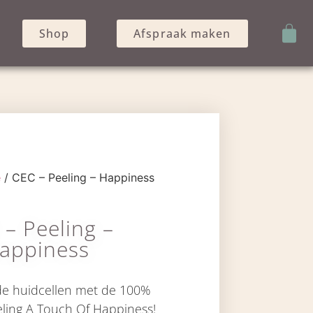
Shop
Afspraak maken
e
/ CEC – Peeling – Happiness
 – Peeling –
appiness
de huidcellen met de 100%
eling A Touch Of Happiness!