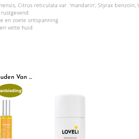
nensis, Citrus reticulata var. ‘mandarin’, Styrax benzoin, 
 rustgevend
e en zoete ontspanning
en vette huid
uden Van …
anbieding!