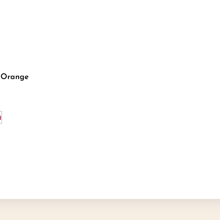
y Orange
n