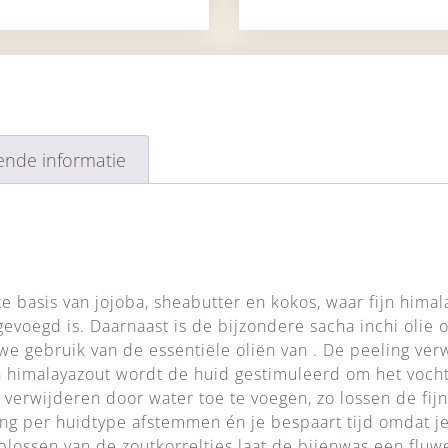
ende informatie
e basis van jojoba, sheabutter en kokos, waar fijn himala
evoegd is. Daarnaast is de bijzondere sacha inchi olie o
we gebruik van de essentiële oliën van . De peeling ver
n himalayazout wordt de huid gestimuleerd om het voch
 verwijderen door water toe te voegen, zo lossen de fijn
ng per huidtype afstemmen én je bespaart tijd omdat je
plossen van de zoutkorreltjes laat de bijenwas een fluw