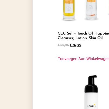
CEC Set – Touch Of Happine
Cleanser, Lotion, Skin Oil
€
99,95
€
94,95
Toevoegen Aan Winkelwage