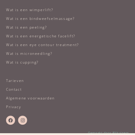
Wat is een wimperlift?
Wat is een bindweefselmassage?
Wat is een peeling?
Wat is een energetische facelift?
Wat is een eye contour treatment?
Wat is microneedling?
Wat is cupping?
Tarieven
Contact
Algemene voorwaarden
Privacy
Gemaakt door #ljkuipers