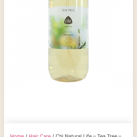
Home
/
Hair Care
/ Chi Natural Life – Tea Tree –