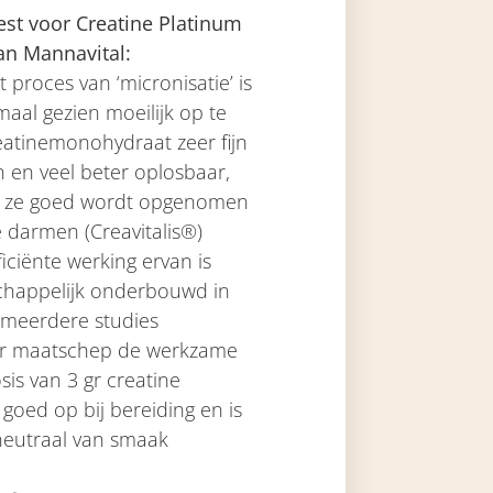
st voor Creatine Platinum
an Mannavital:
t proces van ‘micronisatie’ is
aal gezien moeilijk op te
eatinemonohydraat zeer fijn
 en veel beter oplosbaar,
 ze goed wordt opgenomen
e darmen (Creavitalis®)
ficiënte werking ervan is
happelijk onderbouwd in
meerdere studies
er maatschep de werkzame
sis van 3 gr creatine
 goed op bij bereiding en is
neutraal van smaak