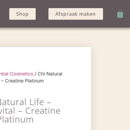
Shop
Afspraak maken
ntial Cosmetics
/ Chi Natural
 – Creatine Platinum
atural Life –
tal – Creatine
Platinum