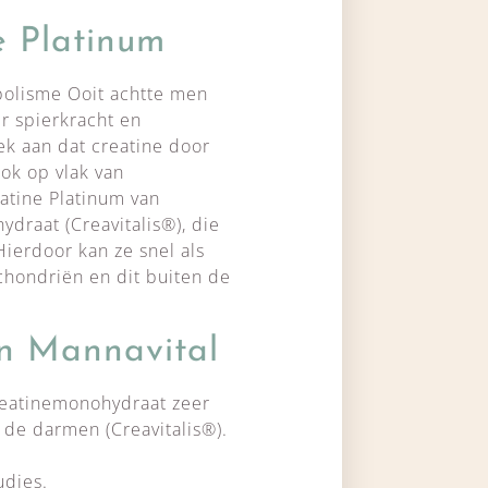
e Platinum
olisme Ooit achtte men
er spierkracht en
ek aan dat creatine door
ook op vlak van
eatine Platinum van
draat (Creavitalis®), die
Hierdoor kan ze snel als
chondriën en dit buiten de
n Mannavital
creatinemonohydraat zeer
de darmen (Creavitalis®).
udies.