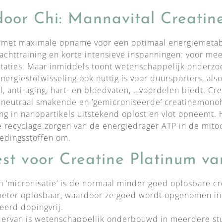
oor Chi: Mannavital Creatin
 met maximale opname voor een optimaal energiemetab
krachttraining en korte intensieve inspanningen: voor me
taties. Maar inmiddels toont wetenschappelijk onderzo
nergiestofwisseling ook nuttig is voor duursporters, als
l, anti-aging, hart- en bloedvaten, …voordelen biedt. Cr
, neutraal smakende en ‘gemicroniseerde’ creatinemonohy
ing in nanopartikels uitstekend oplost en vlot opneemt. 
de recyclage zorgen van de energiedrager ATP in de mito
oedingsstoffen om.
est voor
Creatine Platinum
va
an ‘micronisatie’ is de normaal minder goed oplosbare 
 beter oplosbaar, waardoor ze goed wordt opgenomen in 
eerd dopingvrij.
g ervan is wetenschappelijk onderbouwd in meerdere st