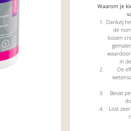
Waarom je kie
v
Dankzij he
de norm
lossen cr
gemalen
waardoor
in d
De ef
wetensc
Bevat p
do
Lost zeer