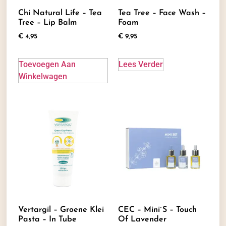
Chi Natural Life – Tea
Tea Tree – Face Wash –
Tree – Lip Balm
Foam
€
4,95
€
9,95
Toevoegen Aan
Lees Verder
Winkelwagen
Vertargil – Groene Klei
CEC – Mini´s – Touch
Pasta – In Tube
Of Lavender