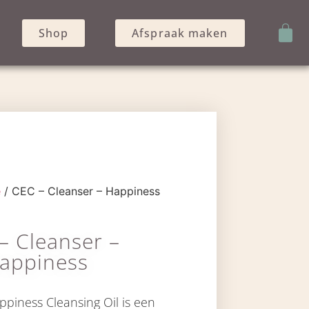
Shop
Afspraak maken
e
/ CEC – Cleanser – Happiness
– Cleanser –
appiness
piness Cleansing Oil is een