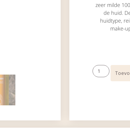
zeer milde 100
de huid. De
huidtype, re
make-up
Toevo