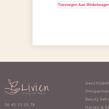
Toevoegen Aan Winkelwage
Gezichtsbe
Ontspanne
Beauty beh
06 45 10 05 78
Harsen & Ep