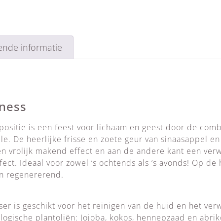
ende informatie
iness
ositie is een feest voor lichaam en geest door de comb
le. De heerlijke frisse en zoete geur van sinaasappel e
 vrolijk makend effect en aan de andere kant een ver
fect. Ideaal voor zowel ’s ochtends als ’s avonds! Op de
en regenererend.
er is geschikt voor het reinigen van de huid en het ve
ologische plantoliën: Jojoba, kokos, hennepzaad en abri