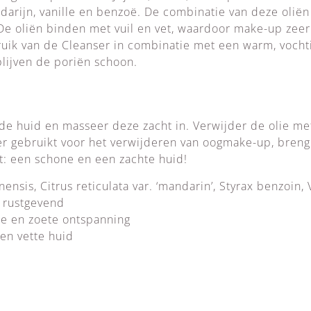
ndarijn, vanille en benzoë. De combinatie van deze olië
 De oliën binden met vuil en vet, waardoor make-up zee
ruik van de Cleanser in combinatie met een warm, voch
blijven de poriën schoon.
de huid en masseer deze zacht in. Verwijder de olie m
er gebruikt voor het verwijderen van oogmake-up, breng
at: een schone en een zachte huid!
nensis, Citrus reticulata var. ‘mandarin’, Styrax benzoin, 
 rustgevend
e en zoete ontspanning
en vette huid