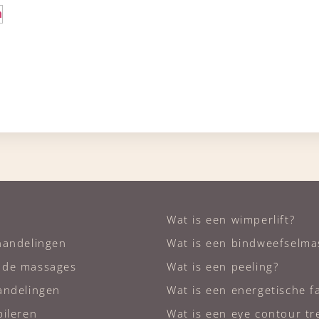
n
Wat is een wimperlift?
handelingen
Wat is een bindweefselma
nde massages
Wat is een peeling?
andelingen
Wat is een energetische fa
ileren
Wat is een eye contour t