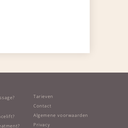
Tarieven
ssage?
Contact
Algemene voorwaarden
celift?
Privacy
reatment?