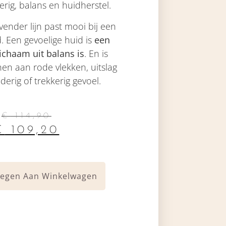
rig, balans en huidherstel.
ender lijn past mooi bij een
d. Een gevoelige huid is
een
lichaam uit balans is
. En is
en aan rode vlekken, uitslag
derig of trekkerig gevoel.
€
114,90
€
109,20
egen Aan Winkelwagen