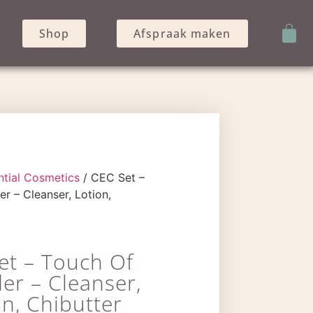
Shop
Afspraak maken
ntial Cosmetics
/ CEC Set –
r – Cleanser, Lotion,
et – Touch Of
er – Cleanser,
on, Chibutter