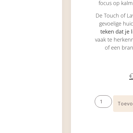
focus op kalme
De Touch of Lav
gevoelige hui
teken dat je 
vaak te herkenn
of een bran
Toevo