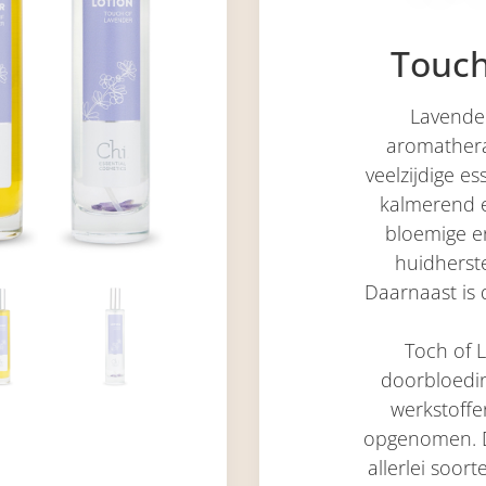
Touch
Lavende
aromathera
veelzijdige es
kalmerend e
bloemige en
huidherst
Daarnaast is 
Toch of 
doorbloedi
werkstoff
opgenomen. Dez
allerlei soo