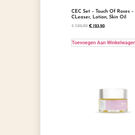
CEC Set – Touch Of Roses –
CLeaser, Lotion, Skin Oil
€
130,00
€
123,50
Toevoegen Aan Winkelwage