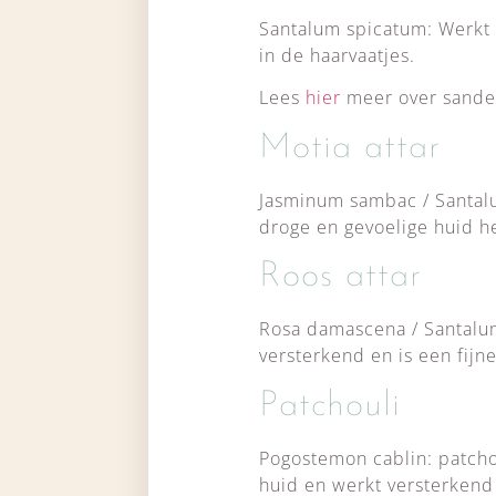
Santalum spicatum: Werkt a
in de haarvaatjes.
Lees
hier
meer over sande
Motia attar
Jasminum sambac / Santal
droge en gevoelige huid he
Roos attar
Rosa damascena / Santalum 
versterkend en is een fijn
Patchouli
Pogostemon cablin: patcho
huid en werkt versterkend