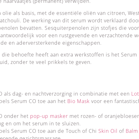
 haarvaatjes (permanent) verwijden.
olie als basis, met de essentiële oliën van citroen, Wes
 patchouli. De werking van dit serum wordt verklaard do
rpenolen bevatten. Sesquiterpenolen zijn stofjes die vo
verantwoordelijk voor een rustgevende en verzachtende 
de en aderversterkende eigenschappen.
d die behoefte heeft aan extra werkstoffen is het Serum
uid, zonder te veel prikkels te geven.
 als dag- en nachtverzorging in combinatie met een
Lo
ppels Serum CO toe aan het
Bio Mask
voor een fantastis
O onder het
pop-up masker
met rozen- of oranjebloese
g en om het serum in te sluizen.
pels Serum CO toe aan de Touch of Chi
Skin Oil
of
Balm
terende gezichtsmassage.