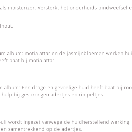
ls moisturizer. Versterkt het onderhuids bindweefsel e
lhout.
um album: motia attar en de jasmijnbloemen werken hu
eft baat bij motia attar
album: Een droge en gevoelige huid heeft baat bij roos
e hulp bij gesprongen adertjes en rimpeltjes.
uli wordt ingezet vanwege de huidherstellend werking. 
 en samentrekkend op de adertjes.