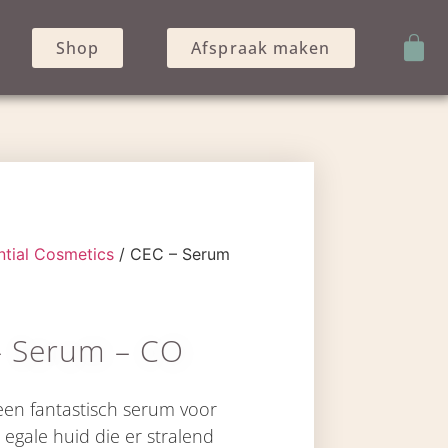
Shop
Afspraak maken
ntial Cosmetics
/ CEC – Serum
– Serum – CO
een fantastisch serum voor
egale huid die er stralend