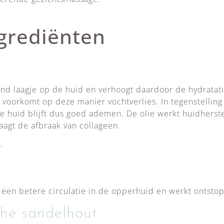
grediënten
nd laagje op de huid en verhoogt daardoor de hydratatie
 voorkomt op deze manier vochtverlies. In tegenstelling t
de huid blijft dus goed ademen. De olie werkt huidherst
aagt de afbraak van collageen.
.
r een betere circulatie in de opperhuid en werkt ontst
che sandelhout