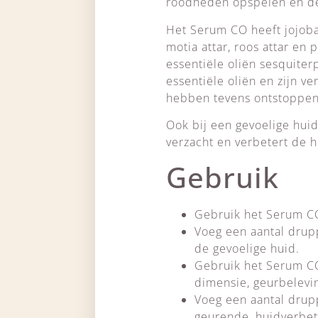
roodheden opspelen en de
Het Serum CO heeft jojoba 
motia attar, roos attar en
essentiële oliën sesquite
essentiële oliën en zijn 
hebben tevens ontstoppen
Ook bij een gevoelige hui
verzacht en verbetert de h
Gebruik
Gebruik het Serum CO
Voeg een aantal dru
de gevoelige huid.
Gebruik het Serum C
dimensie, geurbelevin
Voeg een aantal drup
geurende, huidverbe