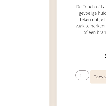
De Touch of Lav
gevoelige hui
teken dat je 
vaak te herkenn
of een bran
Toevo