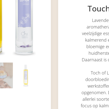
Touch
Lavende
aromathera
veelzijdige es
kalmerend e
bloemige en
huidherst
Daarnaast is 
Toch of 
doorbloedi
werkstoff
opgenomen. Dez
allerlei soo
focus op kalme