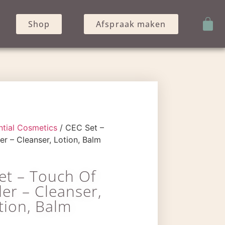
Shop
Afspraak maken
ntial Cosmetics
/ CEC Set –
r – Cleanser, Lotion, Balm
et – Touch Of
er – Cleanser,
tion, Balm