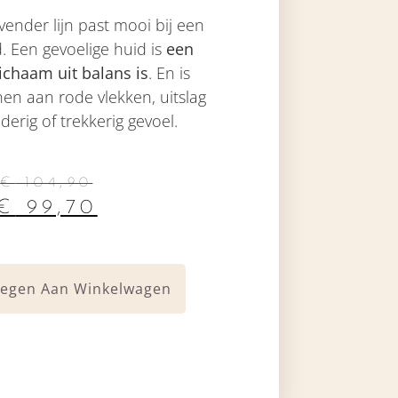
ender lijn past mooi bij een
d. Een gevoelige huid is
een
lichaam uit balans is
. En is
en aan rode vlekken, uitslag
derig of trekkerig gevoel.
€
104,90
€
99,70
egen Aan Winkelwagen