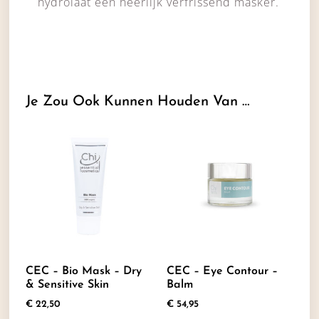
hydrolaat een heerlijk verfrissend masker.
Je Zou Ook Kunnen Houden Van …
CEC – Bio Mask – Dry
CEC – Eye Contour –
& Sensitive Skin
Balm
€
22,50
€
54,95