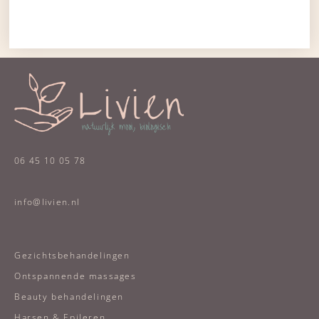
06 45 10 05 78
info@livien.nl
Gezichtsbehandelingen
Ontspannende massages
Beauty behandelingen
Harsen & Epileren