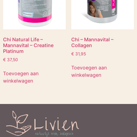
Chi Natural Life –
Chi – Mannavital –
Mannavital – Creatine
Collagen
Platinum
€
31,95
€
37,50
Toevoegen aan
Toevoegen aan
winkelwagen
winkelwagen