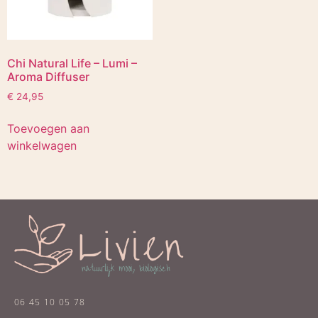
Chi Natural Life – Lumi –
Aroma Diffuser
€
24,95
Toevoegen aan
winkelwagen
06 45 10 05 78