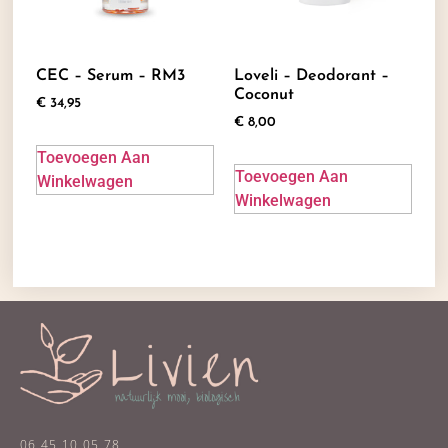
CEC – Serum – RM3
Loveli – Deodorant –
Coconut
€
34,95
€
8,00
Toevoegen Aan
Toevoegen Aan
Winkelwagen
Winkelwagen
06 45 10 05 78