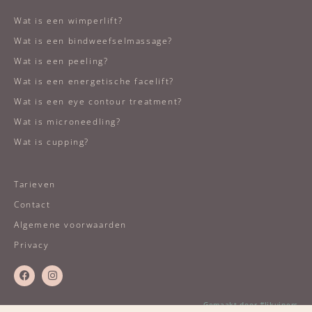
Wat is een wimperlift?
Wat is een bindweefselmassage?
Wat is een peeling?
Wat is een energetische facelift?
Wat is een eye contour treatment?
Wat is microneedling?
Wat is cupping?
Tarieven
Contact
Algemene voorwaarden
Privacy
Gemaakt door #ljkuipers