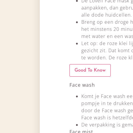
De Loveli Face mask g
aanpakken, dan gebrui
alle dode huidcellen.
Breng op een droge h
het minstens 20 minute
met water en een wa
Let op: de roze klei 
gezicht zit. Dat komt 
te worden. De roze kl
Good To Know
Face wash
Komt je Face wash ee
pompje in te drukken
door de Face wash g
Face wash is hetzelfd
De verpakking is gema
Face mist