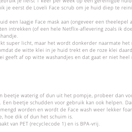
ebruik je liefst 1 keer per week op een gereinigde huid
k je eerst de Loveli Face scrub om je huid diep te rei
uid een laagje Face mask aan (ongeveer een theelepel a
n intrekken (of een hele Netflix-aflevering zoals ik doe 
shandje.
lijkt super licht, maar het wordt donkerder naarmate het
omdat de witte klei in je huid trekt en de roze klei daa
ei geeft af op witte washandjes en dat gaat er niet heel 
n beetje waterig of dun uit het pompje, probeer dan vo
. Een beetje schudden voor gebruik kan ook helpen. Da
emengd worden en wordt de Face wash weer lekker foa
e, hoe dik of dun het schuim is.
akt van PET (recyclecode 1) en is BPA-vrij.