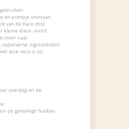
 gebruiken.
sje en pompje ontstaan.
eid van de Face mist.
 kleine kleur- en/of
at meer naar
 superverse ingrediënten!
el aloë vera in zit,
voor overdag en de
pe.
or de gevoelige huidjes.