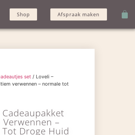
Shop
Afspraak maken
cadeautjes set
/ Loveli –
tiem verwennen – normale tot
– Cadeaupakket
m Verwennen –
 Tot Droge Huid