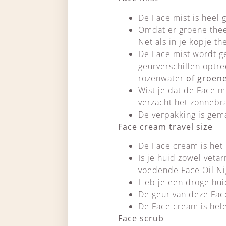
De Face mist is heel 
Omdat er groene thee 
Net als in je kopje t
De Face mist wordt ge
geurverschillen optre
rozenwater
of groen
Wist je dat de Face mi
verzacht het zonnebra
De verpakking is gema
Face cream travel size
De Face cream is het
Is je huid zowel veta
voedende Face Oil Nig
Heb je een droge huid
De geur van deze Fac
De Face cream is hel
Face scrub