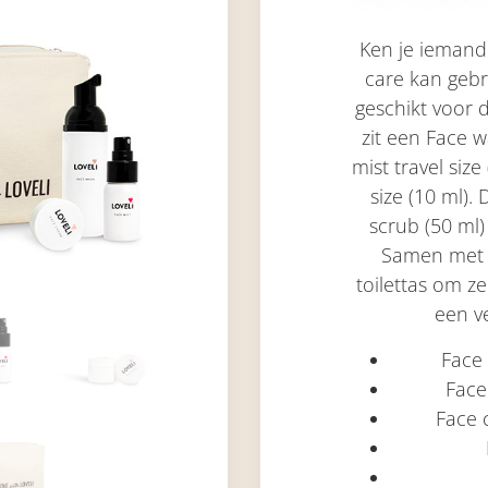
Ken je iemand 
care kan gebr
geschikt voor 
zit een Face w
mist travel siz
size (10 ml).
scrub (50 ml)
Samen met e
toilettas om ze
een v
Face 
Face 
Face 