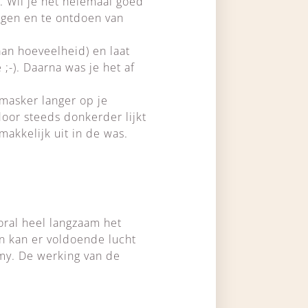
. Wil je het helemaal goed
nigen en te ontdoen van
an hoeveelheid) en laat
;-). Daarna was je het af
 masker langer op je
rdoor steeds donkerder lijkt
makkelijk uit in de was.
oral heel langzaam het
n kan er voldoende lucht
my. De werking van de