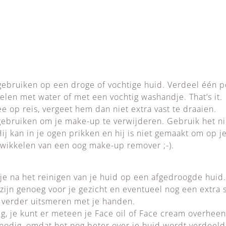
gebruiken op een droge of vochtige huid. Verdeel één p
elen met water of met een vochtig washandje. That’s it.
e op reis, vergeet hem dan niet extra vast te draaien.
gebruiken om je make-up te verwijderen. Gebruik het ni
ij kan in je ogen prikken en hij is niet gemaakt om op 
twikkelen van een oog make-up remover ;-).
je na het reinigen van je huid op een afgedroogde huid
 zijn genoeg voor je gezicht en eventueel nog een extra s
t verder uitsmeren met je handen.
g, je kunt er meteen je Face oil of Face cream overheen
nodig, omdat het nog beter over je huid wordt verdeeld