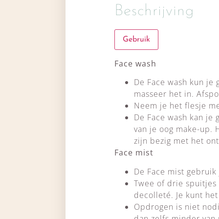
Beschrijving
Gebruik
Face wash
De Face wash kun je 
masseer het in. Afspo
Neem je het flesje me
De Face wash kan je 
van je oog make-up. H
zijn bezig met het on
Face mist
De Face mist gebruik 
Twee of drie spuitjes
decolleté. Je kunt he
Opdrogen is niet nodi
dan zelfs minder van 