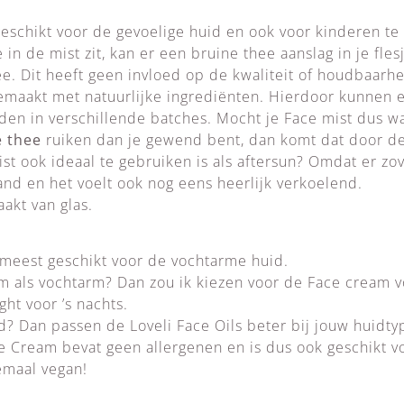
geschikt voor de gevoelige huid en ook voor kinderen te
in de mist zit, kan er een bruine thee aanslag in je fle
hee. Dit heeft geen invloed op de kwaliteit of houdbaarh
maakt met natuurlijke ingrediënten. Hierdoor kunnen er
den in verschillende batches. Mocht je Face mist dus w
e thee
ruiken dan je gewend bent, dan komt dat door de
st ook ideaal te gebruiken is als aftersun? Omdat er zove
nd en het voelt ook nog eens heerlijk verkoelend.
akt van glas.
 meest geschikt voor de vochtarme huid.
rm als vochtarm? Dan zou ik kiezen voor de Face cream 
ht voor ’s nachts.
? Dan passen de Loveli Face Oils beter bij jouw huidty
e Cream bevat geen allergenen en is dus ook geschikt vo
emaal vegan!