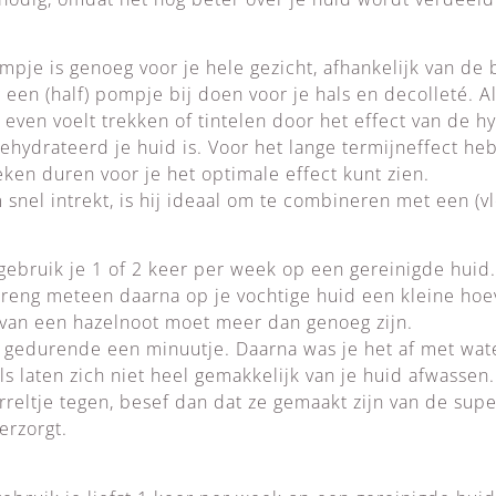
pje is genoeg voor je hele gezicht, afhankelijk van de b
 een (half) pompje bij doen voor je hals en decolleté. 
et even voelt trekken of tintelen door het effect van de 
gehydrateerd je huid is. Voor het lange termijneffect he
ken duren voor je het optimale effect kunt zien.
nel intrekt, is hij ideaal om te combineren met een (vl
gebruik je 1 of 2 keer per week op een gereinigde huid
breng meteen daarna op je vochtige huid een kleine hoe
e van een hazelnoot moet meer dan genoeg zijn.
n gedurende een minuutje. Daarna was je het af met wa
ls laten zich niet heel gemakkelijk van je huid afwassen.
reltje tegen, besef dan dat ze gemaakt zijn van de supe
erzorgt.