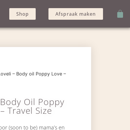
Shop
Afspraak maken
Loveli – Body oil Poppy Love –
– Body Oil Poppy
– Travel Size
voor (soon to be) mama’s en