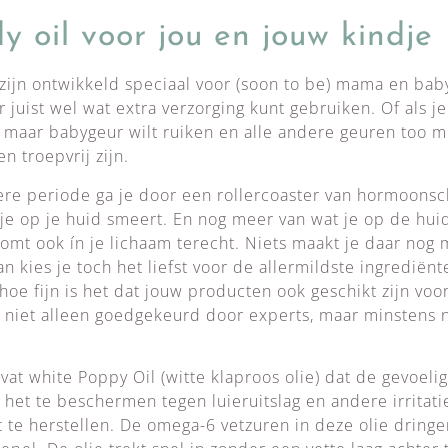
 oil voor jou en jouw kindje
ijn ontwikkeld speciaal voor (soon to be) mama en baby
 juist wel wat extra verzorging kunt gebruiken. Of als j
maar babygeur wilt ruiken en alle andere geuren too mu
n troepvrij zijn.
ere periode ga je door een rollercoaster van hormoons
 je op je huid smeert. En nog meer van wat je op de hui
komt ook ín je lichaam terecht. Niets maakt je daar nog
n kies je toch het liefst voor de allermildste ingrediën
oe fijn is het dat jouw producten ook geschikt zijn voor
 niet alleen goedgekeurd door experts, maar minstens n
at white Poppy Oil (witte klaproos olie) dat de gevoelig
t het te beschermen tegen luieruitslag en andere irritati
 te herstellen. De omega-6 vetzuren in deze olie dringe