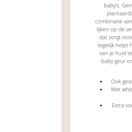
baby’s. Gem
plantaard
combinatie van
lijken op de v
dat zorgt voo
tegelijk helpt
van je huid t
baby geur om
Ook gesc
Met whit
Extra v