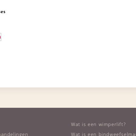
ses
n
Wat is een wimperlift?
handelingen
Wat is een bindweefselma