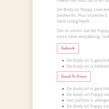
maken de huid zacht en soe
De Body oil Poppy Love bes
beshermt. Plus vitamine E 
hard nodig heeft.
Om te vieren dat de Poppy
extra lieve verpakking. Oo
Gebruik
De body oil is geschik
De body oil is bedoel
Good To Know
De body oil is geschik
De body oil Poppy lo
Het parfum is allerge
De Body oil Poppy Lo