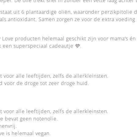
pel. De olie trekt snel in zonder een vette laag achter t
taat uit 6 plantaardige oliën, waaronder perzikpitolie d
als antioxidant. Samen zorgen ze voor de extra voeding
 Love producten helemaal geschikt zijn voor mama’s én b
k een superspeciaal cadeautje 💜.
t voor alle leeftijden, zelfs de allerkleinsten.
d voor de droge tot zeer droge huid.
t voor alle leeftijden, zelfs de allerkleinsten.
ve bevat geen notenolie.
nenvrij.
ve is helemaal vegan.