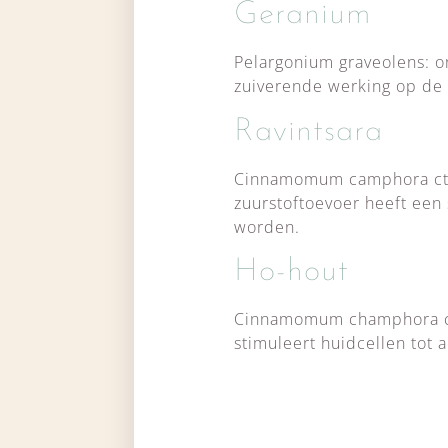
Geranium
Pelargonium graveolens: on
zuiverende werking op de 
Ravintsara
Cinnamomum camphora ct ci
zuurstoftoevoer heeft een
worden.
Ho-hout
Cinnamomum champhora ct. l
stimuleert huidcellen tot 