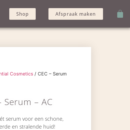
Shop
Afspraak maken
ntial Cosmetics
/ CEC – Serum
– Serum – AC
ét serum voor een schone,
erde en stralende huid!