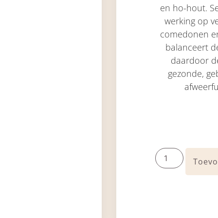
en ho-hout. S
werking op ve
comedonen en 
balanceert de
daardoor de
gezonde, ge
afweerfu
Toevo