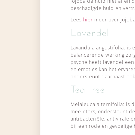
jojoba de huid niet af en 
beschadigde huid en vertr
Lees
hier
meer over jojoba
Lavendel
Lavandula angustifolia: is
balancerende werking zorg
psyche heeft lavendel een
en emoties kan het ervare
ondersteunt daarnaast ook
Tea tree
Melaleuca alternifolia: is
mee-eters, ondersteunt de
antibacteriële, antivirale
bij een rode en gevoelige h