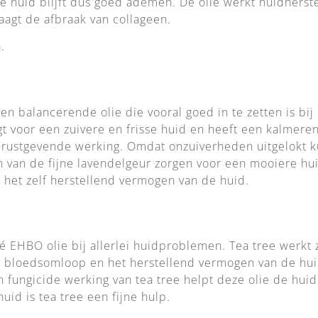
de huid blijft dus goed ademen. De olie werkt huidherst
aagt de afbraak van collageen.
.
 een balancerende olie die vooral goed in te zetten is b
t voor een zuivere en frisse huid en heeft een kalmer
 rustgevende werking. Omdat onzuiverheden uitgelokt 
n van de fijne lavendelgeur zorgen voor een mooiere hu
 het zelf herstellend vermogen van de huid.
 dé EHBO olie bij allerlei huidproblemen. Tea tree werkt 
 bloedsomloop en het herstellend vermogen van de hui
 en fungicide werking van tea tree helpt deze olie de hu
uid is tea tree een fijne hulp.