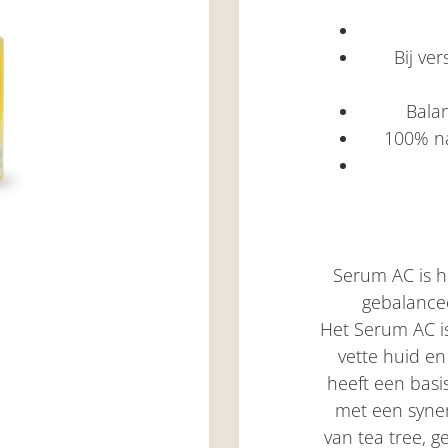
Bij ve
Bala
100% na
Serum AC is h
gebalance
Het Serum AC is
vette huid e
heeft een basi
met een syner
van tea tree, g