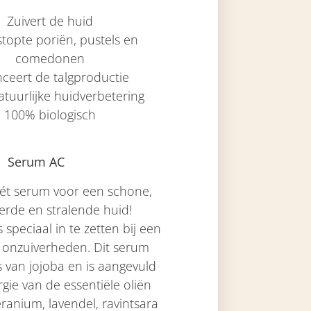
Zuivert de huid
rstopte poriën, pustels en
comedonen
nceert de talgproductie
tuurlijke huidverbetering
100% biologisch
Serum AC
ét serum voor een schone,
erde en stralende huid!
 speciaal in te zetten bij een
n onzuiverheden. Dit serum
s van jojoba en is aangevuld
gie van de essentiële oliën
eranium, lavendel, ravintsara