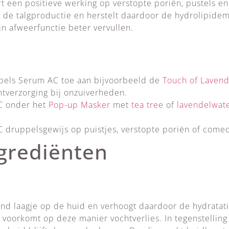
t een positieve werking op verstopte poriën, pustels 
t de talgproductie en herstelt daardoor de hydrolipide
n afweerfunctie beter vervullen.
pels Serum AC toe aan bijvoorbeeld de
Touch of Lavend
htverzorging bij onzuiverheden.
C onder het
Pop-up Masker
met
tea tree
of
lavendelwat
 druppelsgewijs op puistjes, verstopte poriën of come
grediënten
nd laagje op de huid en verhoogt daardoor de hydratatie
 voorkomt op deze manier vochtverlies. In tegenstelling t