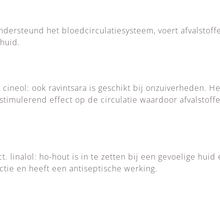
dersteund het bloedcirculatiesysteem, voert afvalstoff
huid.
neol: ook ravintsara is geschikt bij onzuiverheden. He
 stimulerend effect op de circulatie waardoor afvalstof
inalol: ho-hout is in te zetten bij een gevoelige huid e
actie en heeft een antiseptische werking.