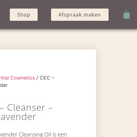
Shop
Afspraak maken
ntial Cosmetics
/ CEC –
nder
– Cleanser –
Lavender
vender Cleansing Oil is een