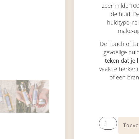
zeer milde 100
de huid. De
huidtype, re
make-up
De Touch of Lav
gevoelige hui
teken dat je 
vaak te herkenn
of een bran
Toevo