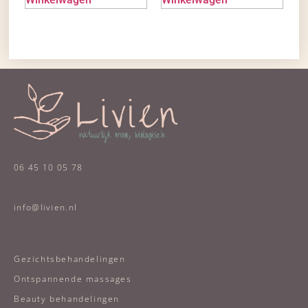
06 45 10 05 78
info@livien.nl
Gezichtsbehandelingen
Ontspannende massages
Beauty behandelingen