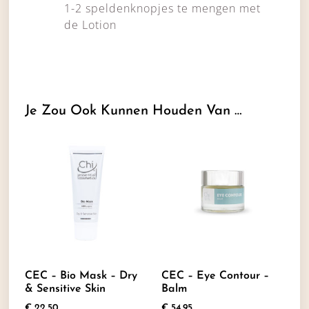
1-2 speldenknopjes te mengen met
de Lotion
Je Zou Ook Kunnen Houden Van …
CEC – Bio Mask – Dry
CEC – Eye Contour –
& Sensitive Skin
Balm
€
22,50
€
54,95