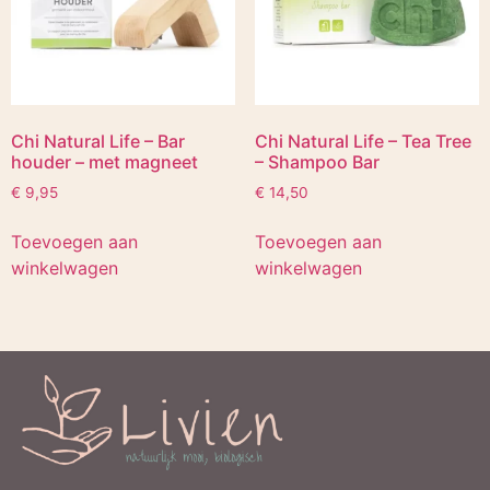
Chi Natural Life – Bar
Chi Natural Life – Tea Tree
houder – met magneet
– Shampoo Bar
€
9,95
€
14,50
Toevoegen aan
Toevoegen aan
winkelwagen
winkelwagen