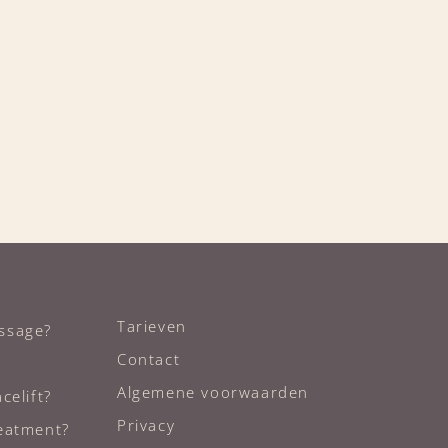
Tarieven
ssage?
Contact
Algemene voorwaarden
celift?
Privacy
reatment?