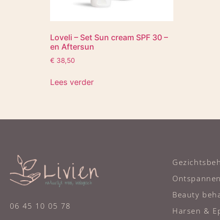
Loveli – Set Sun cream SPF 30 –
en Aftersun
€
38,50
Lees verder
Gezichtsbe
Ontspanne
Beauty beh
06 45 10 05 78
Harsen & Ep