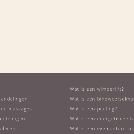
Wat is een wimperlift?
handelingen
Wat is een bindweefselma
nde massages
Wat is een peeling?
andelingen
Wat is een energetische fa
ileren
Wat is een eye contour t