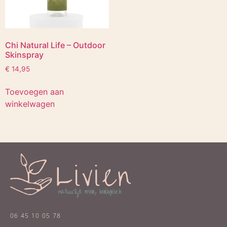
Chi Natural Life – Outdoor
Skinspray
€
14,95
Toevoegen aan
winkelwagen
06 45 10 05 78