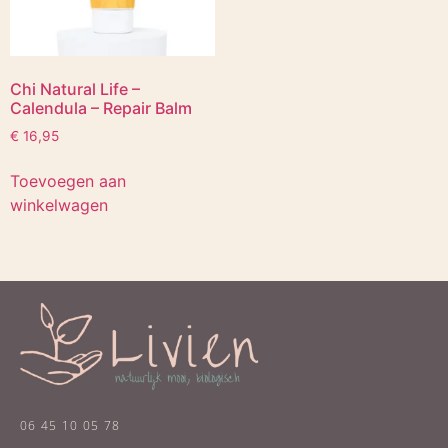
Chi Natural Life –
Calendula – Repair Balm
€
16,95
Toevoegen aan
winkelwagen
06 45 10 05 78