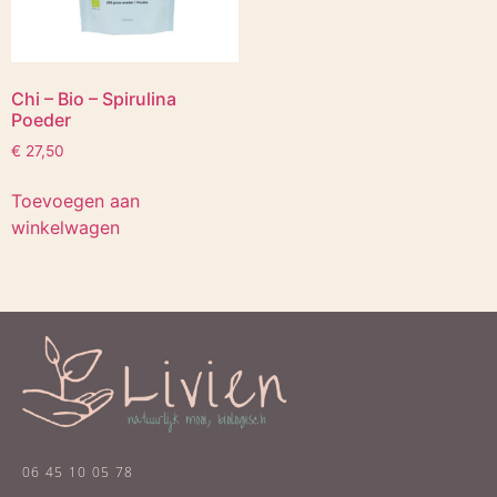
Chi – Bio – Spirulina
Poeder
€
27,50
Toevoegen aan
winkelwagen
06 45 10 05 78