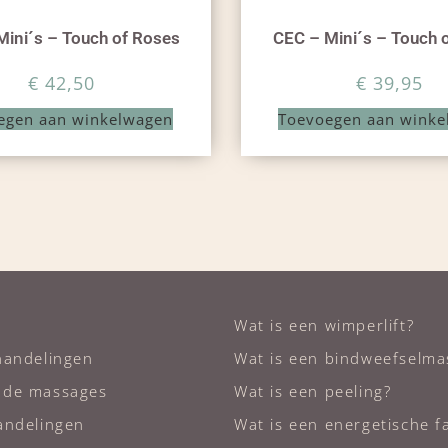
Mini´s – Touch of Roses
CEC – Mini´s – Touch 
€
42,50
€
39,95
egen aan winkelwagen
Toevoegen aan winke
Wat is een wimperlift?
handelingen
Wat is een bindweefselma
nde massages
Wat is een peeling?
andelingen
Wat is een energetische fa