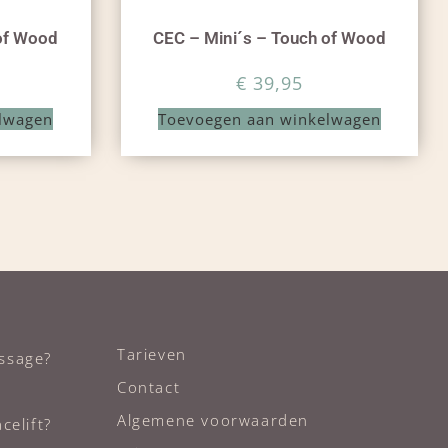
of Wood
CEC – Mini´s – Touch of Wood
€
39,95
lwagen
Toevoegen aan winkelwagen
Tarieven
ssage?
Contact
Algemene voorwaarden
celift?