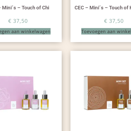
 Mini´s – Touch of Chi
CEC – Mini´s – Touch of
€
37,50
€
37,50
egen aan winkelwagen
Toevoegen aan winke