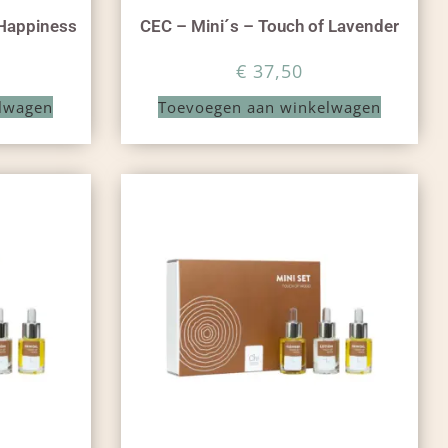
 Happiness
CEC – Mini´s – Touch of Lavender
€
37,50
lwagen
Toevoegen aan winkelwagen