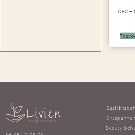
CEC – 
Toevo
Gezichtsbe
Ontspanne
Beauty beh
06 45 10 05 78