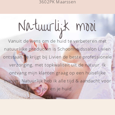
3602PK Maarssen
Natuurlijk mooi
Vanuit de wens om de huid te verbeteren met
natuurlijke producten is Schoonheidssalon Livien
ontstaan. Je krijgt bij Livien de beste professionele
verzorging, met topkwaliteit uit de natuur. Ik
ontvang mijn klanten graag op een huiselijke
manier. Natuurlijk heb ik alle tijd & aandacht voor
jou en je huid.