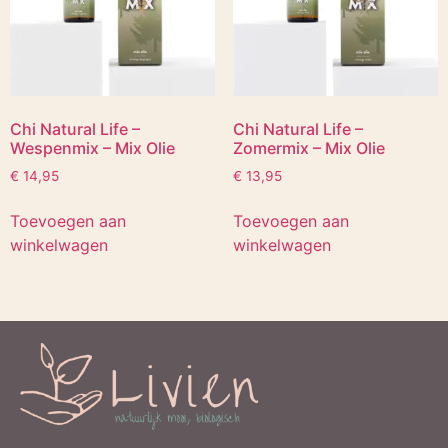
Chi Natural Life –
Chi Natural Life –
Wespenmix – Mix Olie
Zomermix – Mix Olie
€
14,95
€
13,95
Toevoegen aan
Toevoegen aan
winkelwagen
winkelwagen