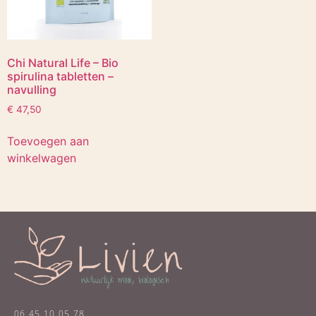
Chi Natural Life – Bio
spirulina tabletten –
navulling
€
47,50
Toevoegen aan
winkelwagen
06 45 10 05 78